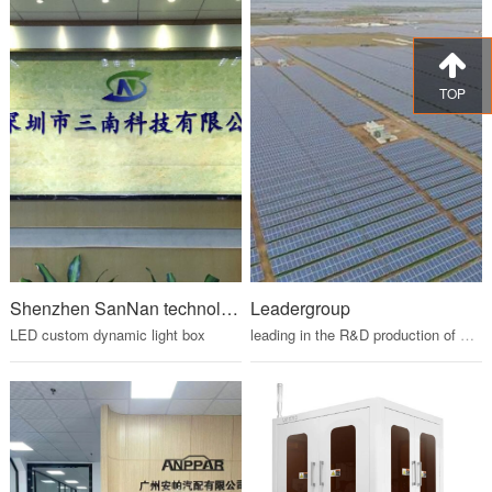
TOP
Shenzhen SanNan technology co., ltd.
Leadergroup
LED
custom
dynamic
light
box
leading
in
the
R&D
production
of
solar