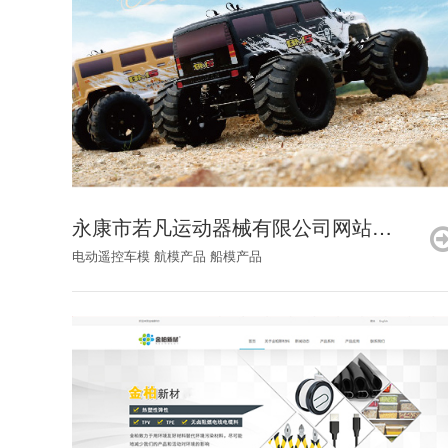
永康市若凡运动器械有限公司网站建设项目
电动遥控车模
航模产品
船模产品