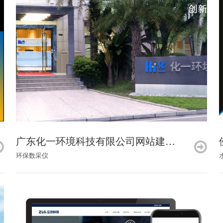
广东化一环境科技有限公司网站建设项目
环保数采仪