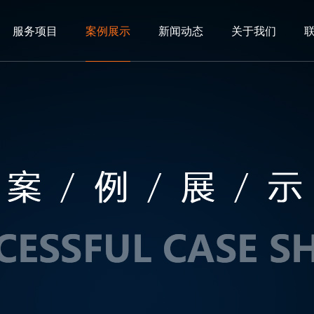
服务项目
案例展示
新闻动态
关于我们