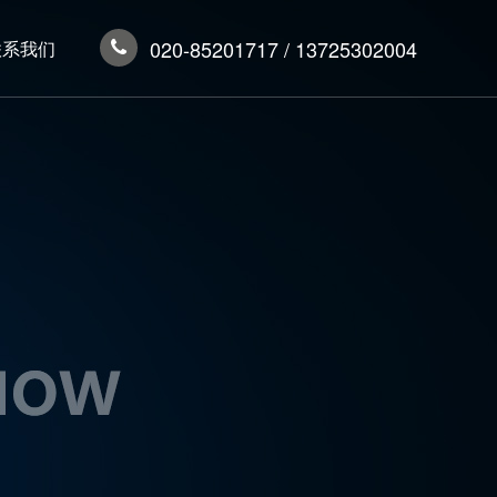
020-85201717 / 13725302004
联系我们