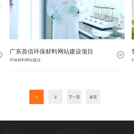
广东首信环保材料网站建设项目
环保材料网站建设
1
2
下一页
末页